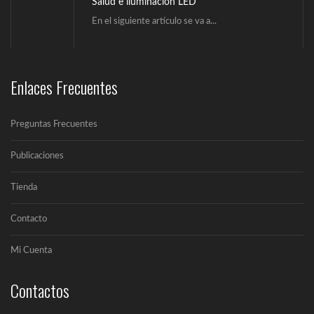
Salud e iluminación LED
En el siguiente artículo se va a...
¿Qué es la iluminación Led?
Enlaces Frecuentes
Un LED (Lighting Emitting Diode) es un...
Preguntas Frecuentes
Cómo elegir una buena lámpara led
Publicaciones
No cabe duda de que las lámparas...
Tienda
Contacto
Salud e iluminación LED
Mi Cuenta
En el siguiente artículo se va a...
Contactos