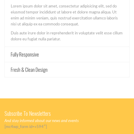
Lorem ipsum dolor sit amet, consectetur adipisicing elit, sed do
eiusmod tempor incididunt ut labore et dolore magna aliqua. Ut
enim ad minim veniam, quis nostrud exercitation ullamco laboris
nisi ut aliquip ex ea commodo consequat.
Duis aute irure dolor in reprehenderit in voluptate velit esse cillum
dolore eu fugiat nulla pariatur.
Fully Responsive
Fresh & Clean Design
Subscribe To Newsletters
And stay informed about our news and events
[mc4wp_form id=»594″]