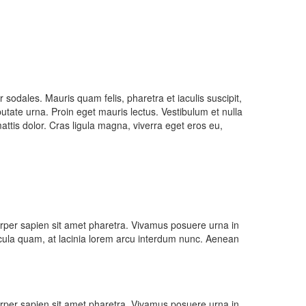
odales. Mauris quam felis, pharetra et iaculis suscipit,
putate urna. Proin eget mauris lectus. Vestibulum et nulla
mattis dolor. Cras ligula magna, viverra eget eros eu,
amcorper sapien sit amet pharetra. Vivamus posuere urna in
ehicula quam, at lacinia lorem arcu interdum nunc. Aenean
amcorper sapien sit amet pharetra. Vivamus posuere urna in