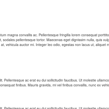
 magna convallis ac. Pellentesque fringilla lorem consequat porttitor s
get, sodales pellentesque tortor. Maecenas eget dignissim nulla, quis vul
im at, vehicula auctor mi. Integer leo odio, egestas non lacus ut, aliquet 
 elit. Pellentesque ac erat eu dui sollicitudin faucibus. Ut molestie ull
la consequat finibus. Mauris gravida, mi vel finibus convallis, nunc ex v
 elit. Pellentesque ac erat eu dui sollicitudin faucibus. Ut molestie ull