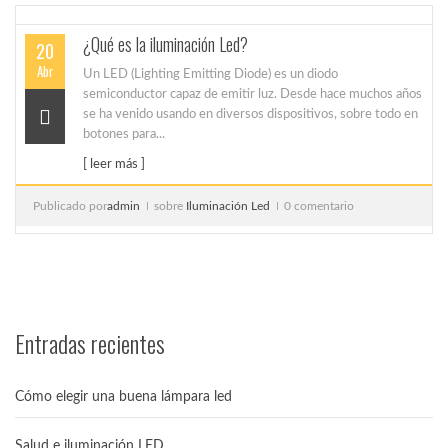
¿Qué es la iluminación Led?
20
Abr
Un LED (Lighting Emitting Diode) es un diodo
semiconductor capaz de emitir luz. Desde hace muchos años
se ha venido usando en diversos dispositivos, sobre todo en
botones para...
[ leer más ]
Publicado por
admin
sobre
Iluminación Led
0 comentario
Entradas recientes
Cómo elegir una buena lámpara led
Salud e iluminación LED