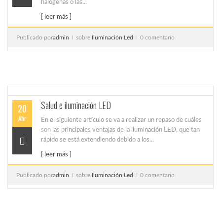
halógenas o las...
[ leer más ]
Publicado por
admin
sobre
Iluminación Led
0 comentario
Salud e iluminación LED
20
Abr
En el siguiente artículo se va a realizar un repaso de cuáles
son las principales ventajas de la iluminación LED, que tan
rápido se está extendiendo debido a los...
[ leer más ]
Publicado por
admin
sobre
Iluminación Led
0 comentario