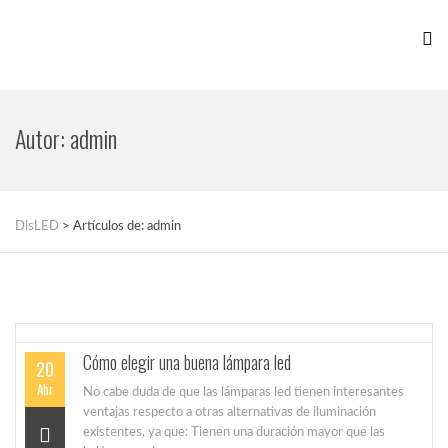
Autor:
admin
DisLED
>
Artículos de: admin
Cómo elegir una buena lámpara led
20
Abr
No cabe duda de que las lámparas led tienen interesantes
ventajas respecto a otras alternativas de iluminación
existentes, ya que: Tienen una duración mayor que las