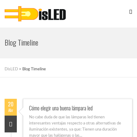
Blog Timeline
DisLED
>
Blog Timeline
20
Cómo elegir una buena lámpara led
Abr
No cabe duda de que las lámparas led tienen
interesantes ventajas respecto a otras alternativas de
iluminación existentes, ya que: Tienen una duración
mayor que las halógenas o las...