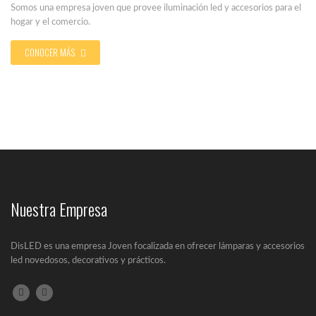
Somos una empresa joven que provee iluminación led y accesorios para el
hogar y el comercio.
CONOCER MÁS
Nuestra Empresa
Salud e iluminación LED
En el siguiente artículo se va a...
DisLED es una empresa Joven focalizada en ofrecer lámparas y accesorios
led novedosos, decorativos y prácticos.
¿Qué es la iluminación Led?
Un LED (Lighting Emitting Diode) es un...