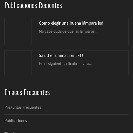
Publicaciones Recientes
Cómo elegir una buena lámpara led
No cabe duda de que las lámparas...
Salud e iluminación LED
En el siguiente artículo se va a...
¿Qué es la iluminación Led?
Enlaces Frecuentes
Un LED (Lighting Emitting Diode) es un...
Preguntas Frecuentes
Cómo elegir una buena lámpara led
Publicaciones
No cabe duda de que las lámparas...