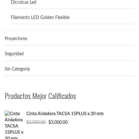
Dicroicas Led
Filamento LED Golden Flexible
Proyectores
Seguridad
Sin Categoria
Productos Mejor Calificados
Cinta Aisladora TACSA 15PLUS x 20 mts
El
El
$
3,500.00
$
3,000.00
precio
precio
original
actual