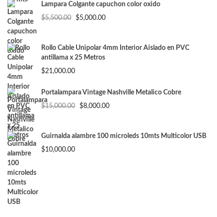
era:
es:
Lampara Colgante capuchon color oxido
$3,500.00.
$3,000.00.
El
El
$
5,500.00
$
5,000.00
precio
precio
original
actual
era:
es:
Rollo Cable Unipolar 4mm Interior Aislado en PVC
$5,500.00.
$5,000.00.
antillama x 25 Metros
$
21,000.00
Portalampara Vintage Nashville Metalico Cobre
El
El
$
15,000.00
$
8,000.00
precio
precio
original
actual
era:
es:
Guirnalda alambre 100 microleds 10mts Multicolor USB
$15,000.00.
$8,000.00.
$
10,000.00