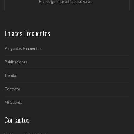
En el siguiente artículo se va a...
¿Qué es la iluminación Led?
Enlaces Frecuentes
Un LED (Lighting Emitting Diode) es un...
Preguntas Frecuentes
Cómo elegir una buena lámpara led
No cabe duda de que las lámparas...
Publicaciones
Tienda
Salud e iluminación LED
Contacto
En el siguiente artículo se va a...
Mi Cuenta
Contactos