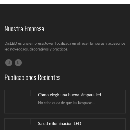
Nuestra Empresa
Salud e iluminación LED
En el siguiente artículo se va a...
DisLED es una empresa Joven focalizada en ofrecer lámparas y accesorios
led novedosos, decorativos y prácticos.
¿Qué es la iluminación Led?
Un LED (Lighting Emitting Diode) es un...
Publicaciones Recientes
Cómo elegir una buena lámpara led
No cabe duda de que las lámparas...
Salud e iluminación LED