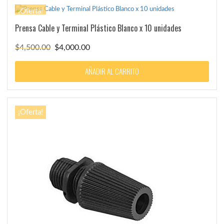
¡Oferta!
Prensa Cable y Terminal Plástico Blanco x 10 unidades
El
El
$
4,500.00
$
4,000.00
precio
precio
original
actual
AÑADIR AL CARRITO
era:
es:
$4,500.00.
$4,000.00.
¡Oferta!