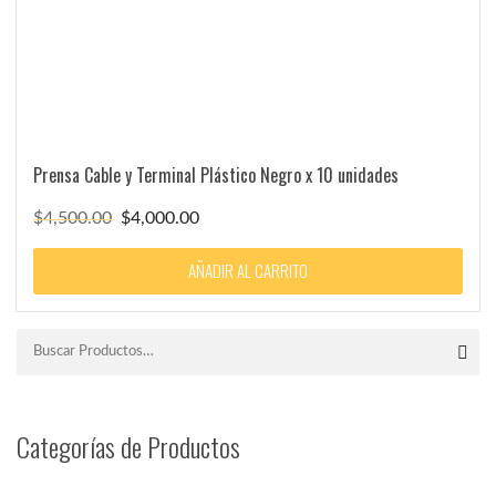
Prensa Cable y Terminal Plástico Negro x 10 unidades
El
El
$
4,500.00
$
4,000.00
precio
precio
original
actual
AÑADIR AL CARRITO
era:
es:
$4,500.00.
$4,000.00.
Categorías de Productos