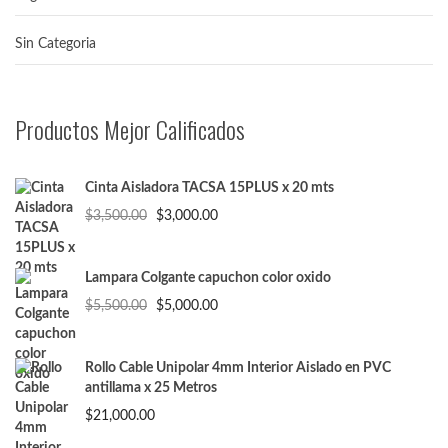
Sin Categoria
Productos Mejor Calificados
Cinta Aisladora TACSA 15PLUS x 20 mts
El
El
$
3,500.00
$
3,000.00
precio
precio
original
actual
era:
es:
Lampara Colgante capuchon color oxido
$3,500.00.
$3,000.00.
El
El
$
5,500.00
$
5,000.00
precio
precio
original
actual
era:
es:
Rollo Cable Unipolar 4mm Interior Aislado en PVC
$5,500.00.
$5,000.00.
antillama x 25 Metros
$
21,000.00