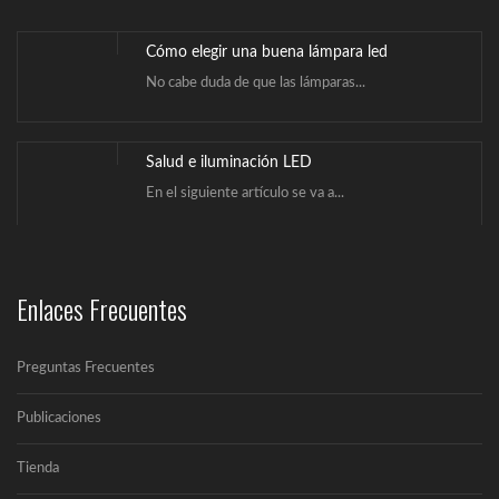
Cómo elegir una buena lámpara led
No cabe duda de que las lámparas...
Salud e iluminación LED
En el siguiente artículo se va a...
¿Qué es la iluminación Led?
Enlaces Frecuentes
Un LED (Lighting Emitting Diode) es un...
Preguntas Frecuentes
Cómo elegir una buena lámpara led
No cabe duda de que las lámparas...
Publicaciones
Tienda