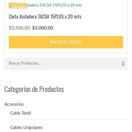
¡Oferta!
Cinta Aisladora TACSA 15PLUS x 20 mts
El
El
$
3,500.00
$
3,000.00
precio
precio
original
actual
AÑADIR AL CARRITO
era:
es:
$3,500.00.
$3,000.00.
Categorías de Productos
Accesorios
Cable Textil
Cables Unipolares