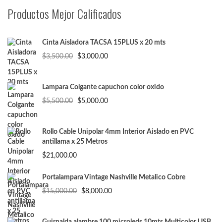
Productos Mejor Calificados
Cinta Aisladora TACSA 15PLUS x 20 mts
El
El
$
3,500.00
$
3,000.00
precio
precio
original
actual
era:
es:
Lampara Colgante capuchon color oxido
$3,500.00.
$3,000.00.
El
El
$
5,500.00
$
5,000.00
precio
precio
original
actual
era:
es:
Rollo Cable Unipolar 4mm Interior Aislado en PVC
$5,500.00.
$5,000.00.
antillama x 25 Metros
$
21,000.00
Portalampara Vintage Nashville Metalico Cobre
El
El
$
15,000.00
$
8,000.00
precio
precio
original
actual
era:
es: