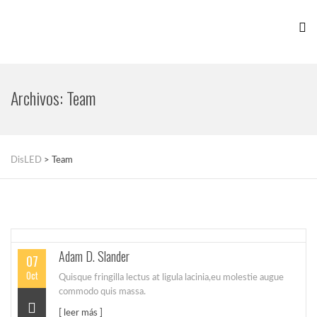
Archivos:
Team
DisLED
>
Team
Adam D. Slander
07
Oct
Quisque fringilla lectus at ligula lacinia,eu molestie augue
commodo quis massa.
[ leer más ]