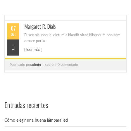
Margaret R. Dials
07
Oct
Fusce nisl neque, dictum a blandit vitae,bibendum non sem
ornare porta.
[ leer más ]
Publicado por
admin
sobre
0 comentario
Entradas recientes
Cómo elegir una buena lámpara led