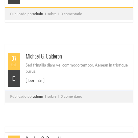
Publicado por
admin
sobre
0 comentario
Michael G. Calderon
07
Oct
Sed fringilla diam vel commodo tempor. Aenean in tristique
purus.
[ leer más ]
Publicado por
admin
sobre
0 comentario