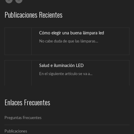
Publicaciones Recientes
Cómo elegir una buena lámpara led
No cabe duda de que las lámparas...
Salud e iluminación LED
En el siguiente artículo se va a...
¿Qué es la iluminación Led?
Un LED (Lighting Emitting Diode) es un...
Enlaces Frecuentes
Cómo elegir una buena lámpara led
Preguntas Frecuentes
No cabe duda de que las lámparas...
Publicaciones