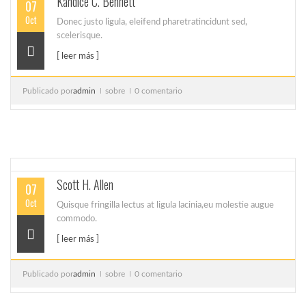
Kandice C. Bennett
07
Oct
Donec justo ligula, eleifend pharetratincidunt sed,
scelerisque.
[ leer más ]
Publicado por
admin
sobre
0 comentario
Scott H. Allen
07
Oct
Quisque fringilla lectus at ligula lacinia,eu molestie augue
commodo.
[ leer más ]
Publicado por
admin
sobre
0 comentario