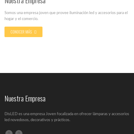
Nuestra Empresa
Somos una empresa joven que provee iluminación led y accesorios para el
hogar y el comercio.
CONOCER MÁS
Salud e iluminación LED
En el siguiente artículo se va a...
Nuestra Empresa
DisLED es una empresa Joven focalizada en ofrecer lámparas y accesorios
¿Qué es la iluminación Led?
led novedosos, decorativos y prácticos.
Un LED (Lighting Emitting Diode) es un...