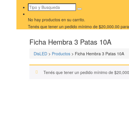
No hay productos en su carrito.
Tenés que tener un pedido mínimo de
$
20,000.00
para 
Ficha Hembra 3 Patas 10A
DisLED
>
Productos
>
Ficha Hembra 3 Patas 10A
Tenés que tener un pedido mínimo de
$
20,000