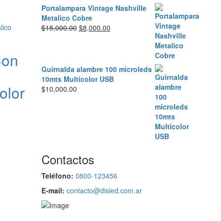
Portalampara Vintage Nashville
Metalico Cobre
El
El
$
15,000.00
$
8,000.00
precio
precio
original
actual
Con
era:
es:
$15,000.00.
$8,000.00.
Guirnalda alambre 100 microleds
10mts Multicolor USB
olor
$
10,000.00
Contactos
Teléfono:
0800-123456
E-mail:
contacto@disled.com.ar