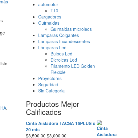
 más
automotor
T10
Cargadores
es
Guirnaldas
Guirnaldas microleds
ige
Lamparas Colgantes
Lámparas Incandescentes
Lámparas Led
Bulbos Led
Dicroicas Led
isto!
Filamento LED Golden
Flexible
Proyectores
Seguridad
Sin Categoria
Productos Mejor
CHA
,
Calificados
Cinta Aisladora TACSA 15PLUS x
20 mts
El
El
$
3,500.00
$
3,000.00