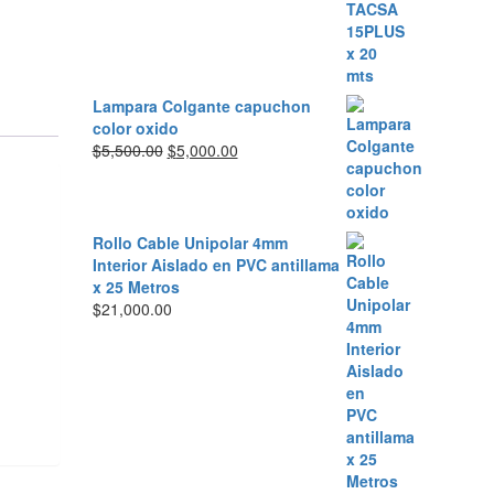
precio
precio
original
actual
era:
es:
$3,500.00.
$3,000.00.
Lampara Colgante capuchon
color oxido
El
El
$
5,500.00
$
5,000.00
precio
precio
original
actual
era:
es:
$5,500.00.
$5,000.00.
Rollo Cable Unipolar 4mm
Interior Aislado en PVC antillama
x 25 Metros
$
21,000.00