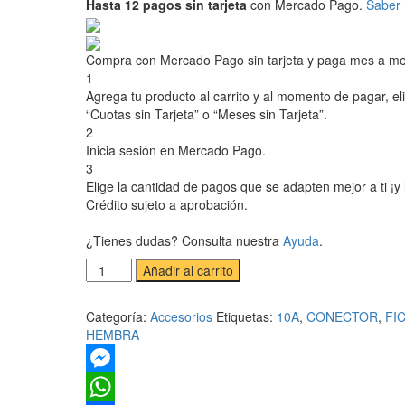
Hasta 12 pagos sin tarjeta
con Mercado Pago.
Saber
Compra con Mercado Pago sin tarjeta y paga mes a m
1
Agrega tu producto al carrito y al momento de pagar, el
“Cuotas sin Tarjeta” o “Meses sin Tarjeta”.
2
Inicia sesión en Mercado Pago.
3
Elige la cantidad de pagos que se adapten mejor a ti ¡y l
Crédito sujeto a aprobación.
¿Tienes dudas? Consulta nuestra
Ayuda
.
Ficha
Añadir al carrito
Hembra
3
Categoría:
Accesorios
Etiquetas:
10A
,
CONECTOR
,
FI
Patas
HEMBRA
10A
cantidad
Messenger