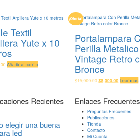
¡Oferta!
e Textil
Portalampara 
llera Yute x 10
Perilla Metalico
ros
Vintage Retro c
.00
Añadir al carrito
Bronce
El
El
$
15,000.00
$
8,000.00
Leer más
precio
precio
original
actual
icaciones Recientes
Enlaces Frecuentes
era:
es:
$15,000.00.
$8,000.00.
Preguntas Frecuentes
Publicaciones
 elegir una buena
Tienda
Contacto
ara led
Mi Cuenta