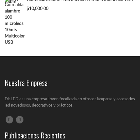
Guirnalda alambre 100 microleds 10mts Multicolor USB
$15,000.00.
$8,000.00.
$
10,000.00
Nuestra Empresa
DisLED es una empresa Joven focalizada en ofrecer lámparas y accesorios
led novedosos, decorativos y prácticos.
Publicaciones Recientes