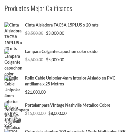
Productos Mejor Calificados
Cinta Aisladora TACSA 15PLUS x 20 mts
El
El
$
3,500.00
$
3,000.00
precio
precio
original
actual
era:
es:
Lampara Colgante capuchon color oxido
$3,500.00.
$3,000.00.
El
El
$
5,500.00
$
5,000.00
precio
precio
original
actual
era:
es:
Rollo Cable Unipolar 4mm Interior Aislado en PVC
$5,500.00.
$5,000.00.
antillama x 25 Metros
$
21,000.00
Portalampara Vintage Nashville Metalico Cobre
El
El
$
15,000.00
$
8,000.00
precio
precio
original
actual
era:
es: