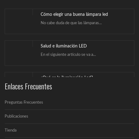
Cómo elegir una buena lámpara led
No cabe duda de que las lámparas...
Salud e iluminación LED
En el siguiente artículo se va a...
¿Qué es la iluminación Led?
Enlaces Frecuentes
Un LED (Lighting Emitting Diode) es un...
Preguntas Frecuentes
Publicaciones
Tienda