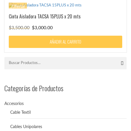
¡Oferta!
Cinta Aisladora TACSA 15PLUS x 20 mts
El
El
$
3,500.00
$
3,000.00
precio
precio
original
actual
AÑADIR AL CARRITO
era:
es:
$3,500.00.
$3,000.00.
Categorías de Productos
Accesorios
Cable Textil
Cables Unipolares