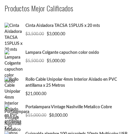
Productos Mejor Calificados
Cinta Aisladora TACSA 15PLUS x 20 mts
El
El
$
3,500.00
$
3,000.00
precio
precio
original
actual
era:
es:
Lampara Colgante capuchon color oxido
$3,500.00.
$3,000.00.
El
El
$
5,500.00
$
5,000.00
precio
precio
original
actual
era:
es:
Rollo Cable Unipolar 4mm Interior Aislado en PVC
$5,500.00.
$5,000.00.
antillama x 25 Metros
$
21,000.00
Portalampara Vintage Nashville Metalico Cobre
El
El
$
15,000.00
$
8,000.00
precio
precio
original
actual
era:
es: