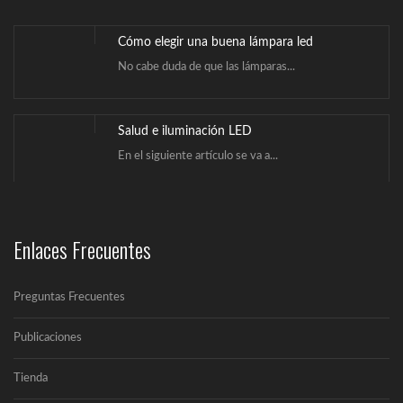
Cómo elegir una buena lámpara led
No cabe duda de que las lámparas...
Salud e iluminación LED
En el siguiente artículo se va a...
¿Qué es la iluminación Led?
Enlaces Frecuentes
Un LED (Lighting Emitting Diode) es un...
Preguntas Frecuentes
Cómo elegir una buena lámpara led
No cabe duda de que las lámparas...
Publicaciones
Tienda