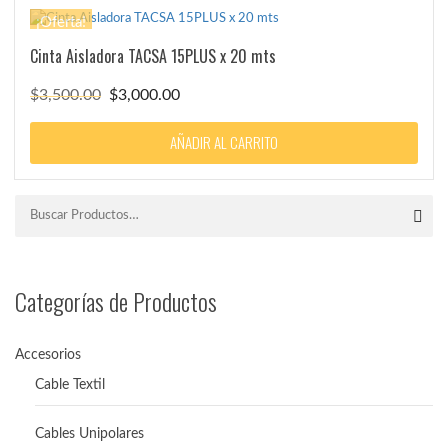
¡Oferta!
Cinta Aisladora TACSA 15PLUS x 20 mts
El
El
$
3,500.00
$
3,000.00
precio
precio
original
actual
AÑADIR AL CARRITO
era:
es:
$3,500.00.
$3,000.00.
Categorías de Productos
Accesorios
Cable Textil
Cables Unipolares