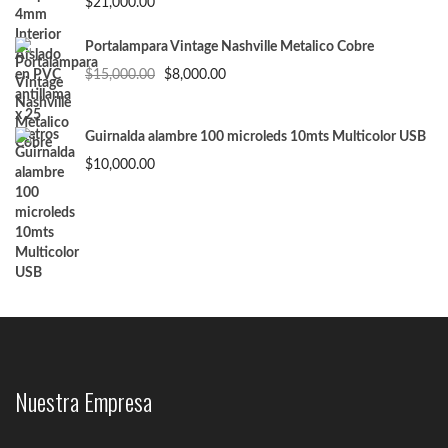
$
21,000.00
Portalampara Vintage Nashville Metalico Cobre
El
El
$
15,000.00
$
8,000.00
precio
precio
original
actual
era:
es:
Guirnalda alambre 100 microleds 10mts Multicolor USB
$15,000.00.
$8,000.00.
$
10,000.00
Nuestra Empresa