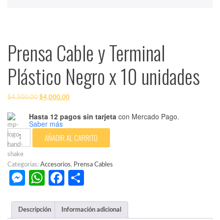
Prensa Cable y Terminal
Plástico Negro x 10 unidades
El
El
$
4,500.00
$
4,000.00
precio
precio
Hasta 12 pagos sin tarjeta
con Mercado Pago.
original
actual
Saber más
era:
es:
Prensa
AÑADIR AL CARRITO
$4,500.00.
$4,000.00.
Cable
y
Terminal
Categorías:
Accesorios
,
Prensa Cables
Plástico
Messenger
WhatsApp
Facebook
Compartir
Negro
x
10
Descripción
Información adicional
unidades