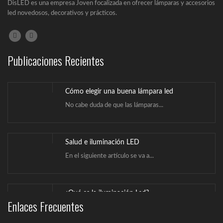
DisLED es una empresa Joven focalizada en ofrecer lámparas y accesorios
led novedosos, decorativos y prácticos.
Publicaciones Recientes
Cómo elegir una buena lámpara led
No cabe duda de que las lámparas...
Salud e iluminación LED
En el siguiente artículo se va a...
¿Qué es la iluminación Led?
Enlaces Frecuentes
Un LED (Lighting Emitting Diode) es un...