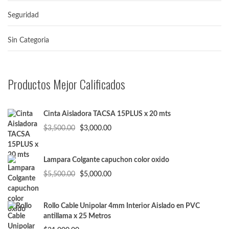
Seguridad
Sin Categoria
Productos Mejor Calificados
Cinta Aisladora TACSA 15PLUS x 20 mts
El
El
$
3,500.00
$
3,000.00
precio
precio
original
actual
era:
es:
Lampara Colgante capuchon color oxido
$3,500.00.
$3,000.00.
El
El
$
5,500.00
$
5,000.00
precio
precio
original
actual
era:
es:
Rollo Cable Unipolar 4mm Interior Aislado en PVC
$5,500.00.
$5,000.00.
antillama x 25 Metros