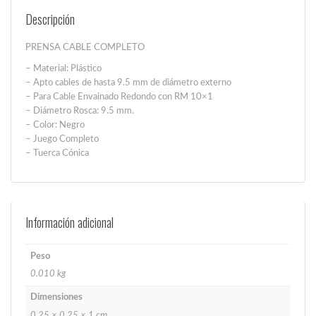
cantidad
Descripción
PRENSA CABLE COMPLETO
– Material: Plástico
– Apto cables de hasta 9.5 mm de diámetro externo
– Para Cable Envainado Redondo con RM 10×1
– Diámetro Rosca: 9.5 mm.
– Color: Negro
– Juego Completo
– Tuerca Cónica
Información adicional
Peso
0.010 kg
Dimensiones
0.25 × 0.25 × 1 cm