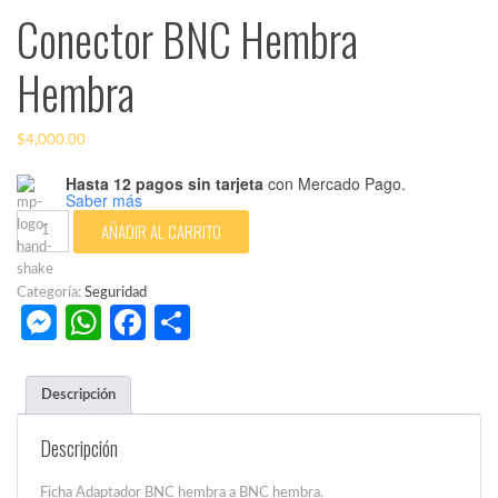
Conector BNC Hembra
Hembra
$
4,000.00
Hasta 12 pagos sin tarjeta
con Mercado Pago.
Saber más
Conector
AÑADIR AL CARRITO
BNC
Hembra
Hembra
Categoría:
Seguridad
cantidad
Messenger
WhatsApp
Facebook
Compartir
Descripción
Descripción
Ficha Adaptador BNC hembra a BNC hembra.