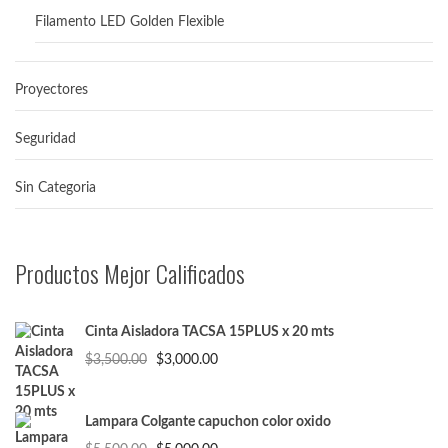
Filamento LED Golden Flexible
Proyectores
Seguridad
Sin Categoria
Productos Mejor Calificados
Cinta Aisladora TACSA 15PLUS x 20 mts
El
El
$
3,500.00
$
3,000.00
precio
precio
original
actual
era:
es:
Lampara Colgante capuchon color oxido
$3,500.00.
$3,000.00.