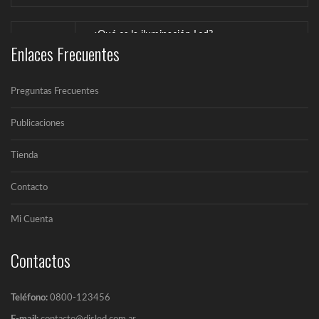
¿Qué es la iluminación Led?
Enlaces Frecuentes
Un LED (Lighting Emitting Diode) es un...
Preguntas Frecuentes
Publicaciones
Tienda
Contacto
Mi Cuenta
Contactos
Teléfono:
0800-123456