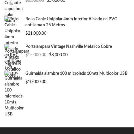
El
El
$
5,500.00
$
5,000.00
precio
precio
original
actual
era:
es:
Rollo Cable Unipolar 4mm Interior Aislado en PVC
$5,500.00.
$5,000.00.
antillama x 25 Metros
$
21,000.00
Portalampara Vintage Nashville Metalico Cobre
El
El
$
15,000.00
$
8,000.00
precio
precio
original
actual
era:
es:
Guirnalda alambre 100 microleds 10mts Multicolor USB
$15,000.00.
$8,000.00.
$
10,000.00